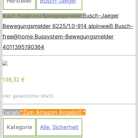
Hersteller
Busch-Jaeger
Busch-Jaeger
Busch-free@home Bewegungsmelder
Bewegungsmelder 6225/1.0-914 alpinweiß Busch-
free@home Bussystem-Bewegungsmelder
4011395190364
136,32 €
inkl. gesetzlicher MwSt.
Details
*Zum Amazon Angebot
*
Kategorie
Alle
,
Sicherheit