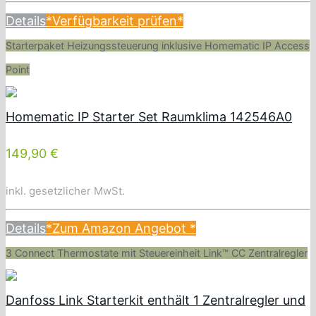
Details
*Verfügbarkeit prüfen*
Starterpaket Heizungssteuerung inklusive Homematic IP Access
Point
Homematic IP Starter Set Raumklima 142546A0
149,90 €
inkl. gesetzlicher MwSt.
Details
*Zum Amazon Angebot
*
3 Connect Thermostate mit Steuereinheit Link™ CC Zentralregler
Danfoss Link Starterkit enthält 1 Zentralregler und