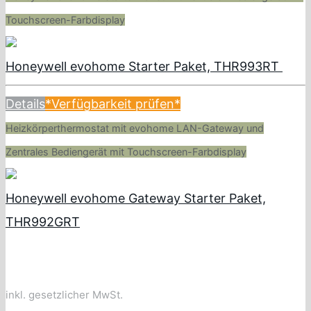
Touchscreen-Farbdisplay
Honeywell evohome Starter Paket, THR993RT
Details
*Verfügbarkeit prüfen*
Heizkörperthermostat mit evohome LAN-Gateway und
Zentrales Bediengerät mit Touchscreen-Farbdisplay
Honeywell evohome Gateway Starter Paket,
THR992GRT
inkl. gesetzlicher MwSt.