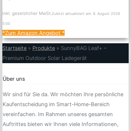
inkl. gesetzlicher MwSt.
Zuletzt aktualisiert am: 8. August 2026
5:00
*Zum Amazon Angebot
*
Startseite
»
Produkte
»
SunnyBAG Leaf+ –
Premium Outdoor Solar Ladegerät
Über uns
Wir sind für Sie da. Wir möchten Ihre persönliche
Kaufentscheidung im Smart-Home-Bereich
vereinfachen. Im Rahmen unseres gesamten
Auftrittes bieten wir Ihnen viele Informationen,