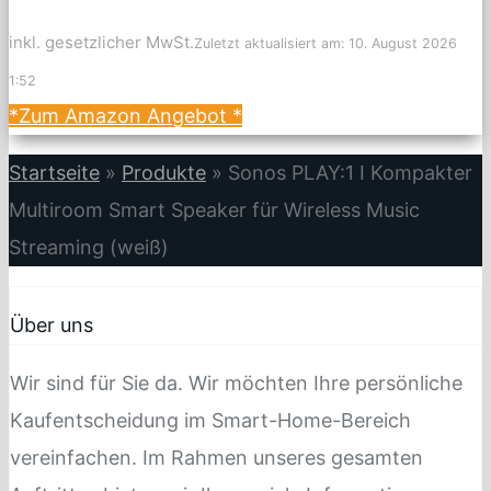
inkl. gesetzlicher MwSt.
Zuletzt aktualisiert am: 10. August 2026
1:52
*Zum Amazon Angebot
*
Startseite
»
Produkte
»
Sonos PLAY:1 I Kompakter
Multiroom Smart Speaker für Wireless Music
Streaming (weiß)
Über uns
Wir sind für Sie da. Wir möchten Ihre persönliche
Kaufentscheidung im Smart-Home-Bereich
vereinfachen. Im Rahmen unseres gesamten