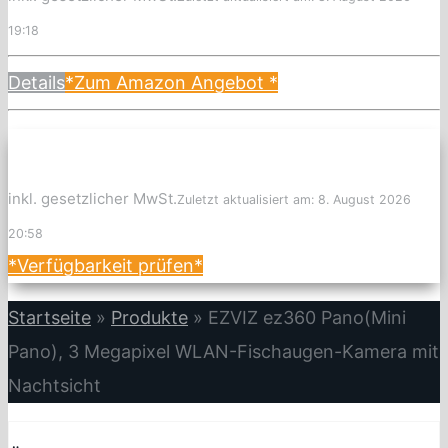
19:18
Details
*Zum Amazon Angebot
*
inkl. gesetzlicher MwSt.
Zuletzt aktualisiert am: 8. August 2026
20:58
*Verfügbarkeit prüfen*
Startseite
»
Produkte
»
EZVIZ ez360 Pano(Mini
Pano), 3 Megapixel WLAN-Fischaugen-Kamera mit
Nachtsicht