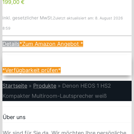
199,00 €
inkl. gesetzlicher MwSt.
Zuletzt aktualisiert am: 8. August 2026
8:59
Details
*Zum Amazon Angebot
*
*Verfügbarkeit prüfen*
Startseite
»
Produkte
»
Denon HEOS 1 HS2
Kompakter Multiroom-Lautsprecher weiß
Über uns
Wir sind für Sie da. Wir möchten Ihre persönliche