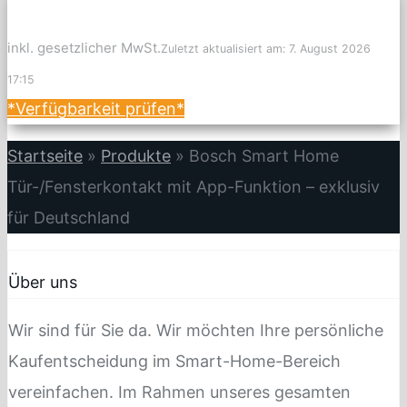
inkl. gesetzlicher MwSt.
Zuletzt aktualisiert am: 7. August 2026
17:15
*Verfügbarkeit prüfen*
Startseite
»
Produkte
»
Bosch Smart Home
Tür-/Fensterkontakt mit App-Funktion – exklusiv
für Deutschland
Über uns
Wir sind für Sie da. Wir möchten Ihre persönliche
Kaufentscheidung im Smart-Home-Bereich
vereinfachen. Im Rahmen unseres gesamten