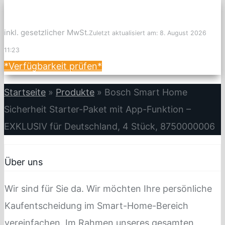
inkl. gesetzlicher MwSt.
Zuletzt aktualisiert am: 8. August 2026
11:23
*Verfügbarkeit prüfen*
Startseite
»
Produkte
»
Bosch Smart Home
Sicherheit Starter-Paket mit App-Funktion –
EXKLUSIV für Deutschland, 4 Stück, 8750000006
Über uns
Wir sind für Sie da. Wir möchten Ihre persönliche
Kaufentscheidung im Smart-Home-Bereich
vereinfachen. Im Rahmen unseres gesamten